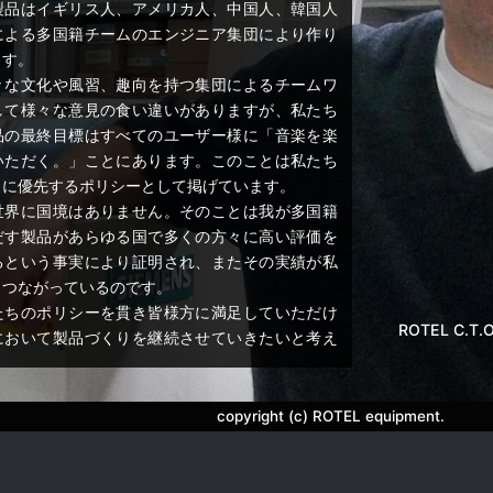
製品はイギリス人、アメリカ人、中国人、韓国人
による多国籍チームのエンジニア集団により作り
ます。
々な文化や風習、趣向を持つ集団によるチームワ
して様々な意見の食い違いがありますが、私たち
品の最終目標はすべてのユーザー様に「音楽を楽
いただく。」ことにあります。このことは私たち
とに優先するポリシーとして掲げています。
世界に国境はありません。そのことは我が多国籍
だす製品があらゆる国で多くの方々に高い評価を
るという事実により証明され、またその実績が私
もつながっているのです。
たちのポリシーを貫き皆様方に満足していただけ
ROTEL C.T.O.
において製品づくりを継続させていきたいと考え
copyright (c) ROTEL equipment.