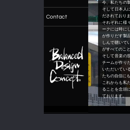
今、私たちの
そして日本人
だされており
Contact
それぞれに様
ークには時に
が作りだす製
しんで聴いて
がすべてのこ
そして音楽の
チームが作り
いただいてい
たちの自信に
これからも私
ることを念頭
ております。